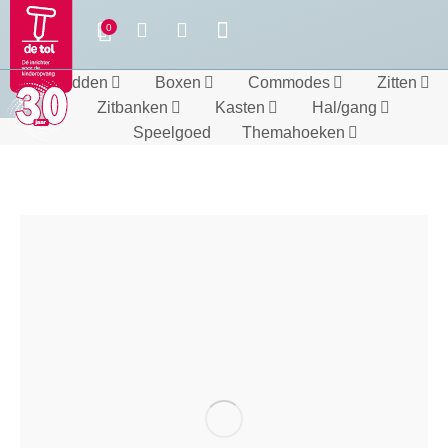
Bedden
Boxen
Commodes
Zitten
Zitbanken
Kasten
Hal/gang
Speelgoed
Themahoeken