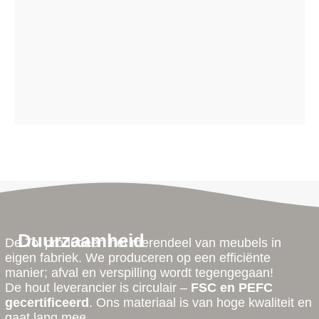
Duurzaamheid
De Tol produceert het merendeel van meubels in
eigen fabriek. We produceren op een efficiënte
manier; afval en verspilling wordt tegengegaan!
De hout leverancier is circulair –
FSC en PEFC
gecertificeerd
. Ons materiaal is van hoge kwaliteit en
gaat lang mee.