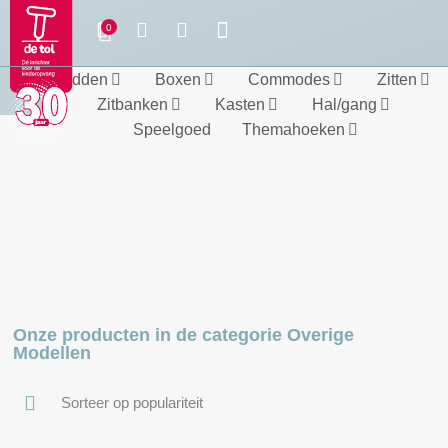
Bedden
Boxen
Commodes
Zitten
Zitbanken
Kasten
Hal/gang
Speelgoed
Themahoeken
Onze producten in de categorie Overige
Modellen