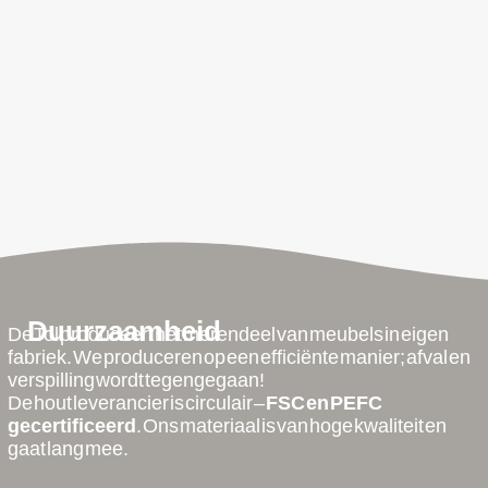
Kussentrolley t.b.v. 16
Cato ronde zithoek
delige kussenset
Stamskin
€
307,97
€
2.539,70
Duurzaamheid
De Tol produceert het merendeel van meubels in eigen
fabriek. We produceren op een efficiënte manier; afval en
verspilling wordt tegengegaan!
De hout leverancier is circulair –
FSC en PEFC
gecertificeerd
. Ons materiaal is van hoge kwaliteit en
gaat lang mee.