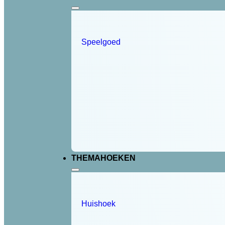
Speelgoed
THEMAHOEKEN
Huishoek