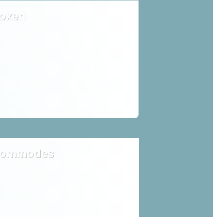
oxen
ommodes