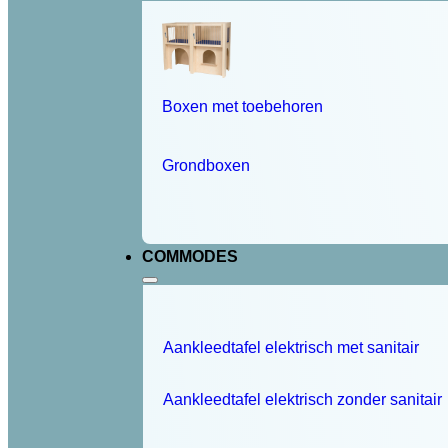
Boxen met toebehoren
Grondboxen
COMMODES
Aankleedtafel elektrisch met sanitair
Aankleedtafel elektrisch zonder sanitair