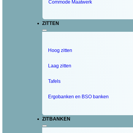
Commode Maatwerk
ZITTEN
Hoog zitten
Laag zitten
Tafels
Ergobanken en BSO banken
ZITBANKEN