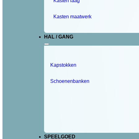
Kasten laag
Kasten maatwerk
HAL / GANG
Kapstokken
Schoenenbanken
SPEELGOED