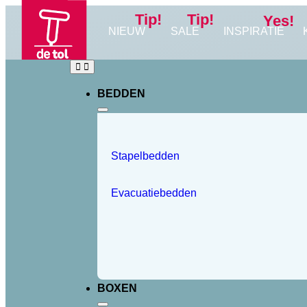
Tip!
Tip!
Yes!
NIEUW
SALE
INSPIRATIE
BEDDEN
Stapelbedden
Evacuatiebedden
BOXEN