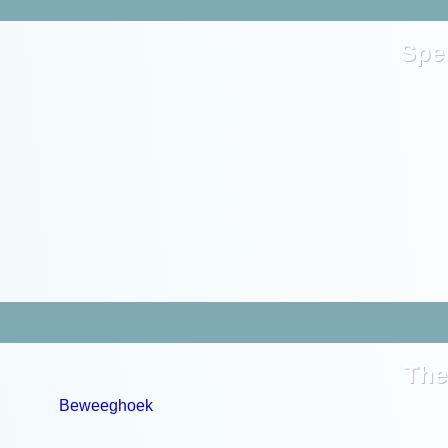
Spe
The
Beweeghoek