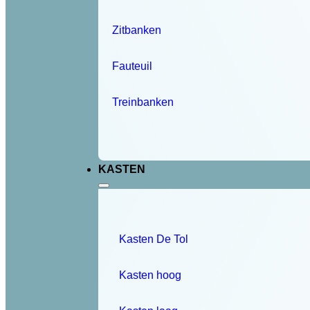
Zitbanken
Fauteuil
Treinbanken
KASTEN
Kasten De Tol
Kasten hoog