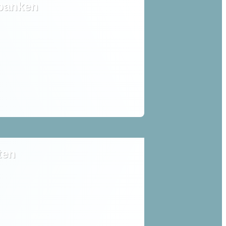
tbanken
ten