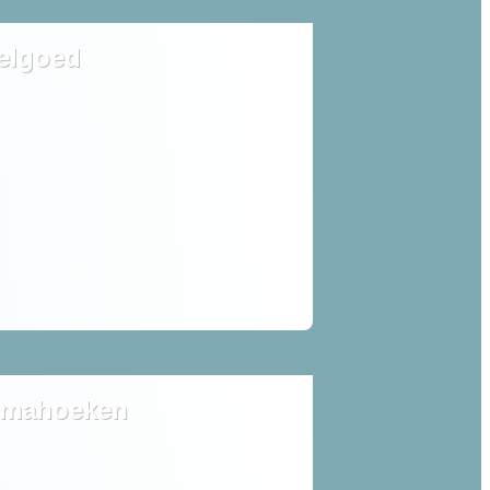
elgoed
mahoeken