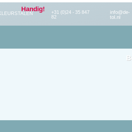
Handig!
info@de-
+31 (0)24 - 35 847
KLEURSTALEN
82
tol.nl
B