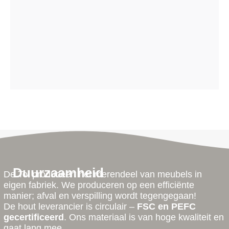
Duurzaamheid
De Tol produceert het merendeel van meubels in
eigen fabriek. We produceren op een efficiënte
manier; afval en verspilling wordt tegengegaan!
De hout leverancier is circulair –
FSC en PEFC
gecertificeerd
. Ons materiaal is van hoge kwaliteit en
gaat lang mee.