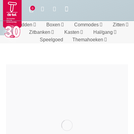
Bedden
Boxen
Commodes
Zitten
Zitbanken
Kasten
Hal/gang
Speelgoed
Themahoeken