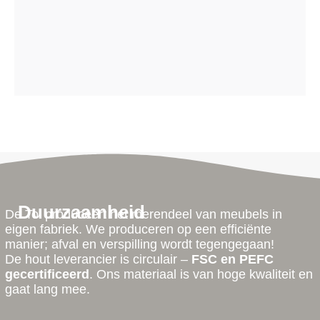
Duurzaamheid
De Tol produceert het merendeel van meubels in
eigen fabriek. We produceren op een efficiënte
manier; afval en verspilling wordt tegengegaan!
De hout leverancier is circulair –
FSC en PEFC
gecertificeerd
. Ons materiaal is van hoge kwaliteit en
gaat lang mee.