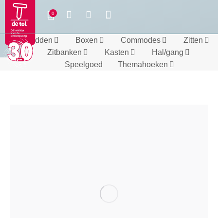
Bedden
Boxen
Commodes
Zitten
Zitbanken
Kasten
Hal/gang
Speelgoed
Themahoeken