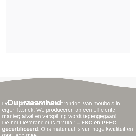
Duurzaamheid
De Tol produceert het merendeel van meubels in
eigen fabriek. We produceren op een efficiënte
manier; afval en verspilling wordt tegengegaan!
De hout leverancier is circulair –
FSC en PEFC
gecertificeerd
. Ons materiaal is van hoge kwaliteit en
gaat lang mee.