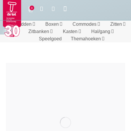
Bedden
Boxen
Commodes
Zitten
Zitbanken
Kasten
Hal/gang
Speelgoed
Themahoeken