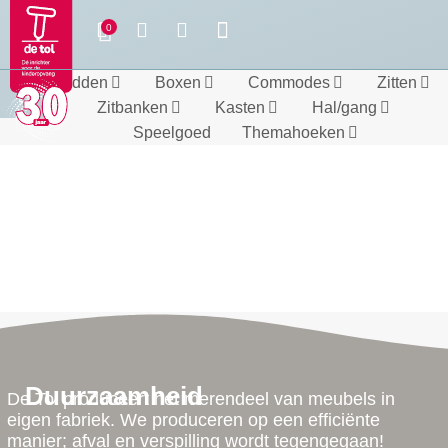
Bedden
Boxen
Commodes
Zitten
Zitbanken
Kasten
Hal/gang
Speelgoed
Themahoeken
Duurzaamheid
De Tol produceert het merendeel van meubels in
eigen fabriek. We produceren op een efficiënte
manier; afval en verspilling wordt tegengegaan!