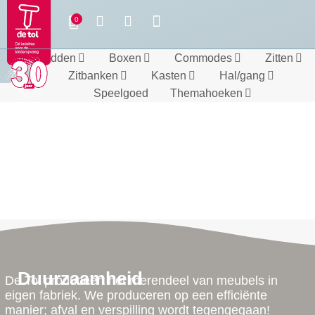
Bedden
Boxen
Commodes
Zitten
Zitbanken
Kasten
Hal/gang
Speelgoed
Themahoeken
Duurzaamheid
De Tol produceert het merendeel van meubels in
eigen fabriek. We produceren op een efficiënte
manier; afval en verspilling wordt tegengegaan!