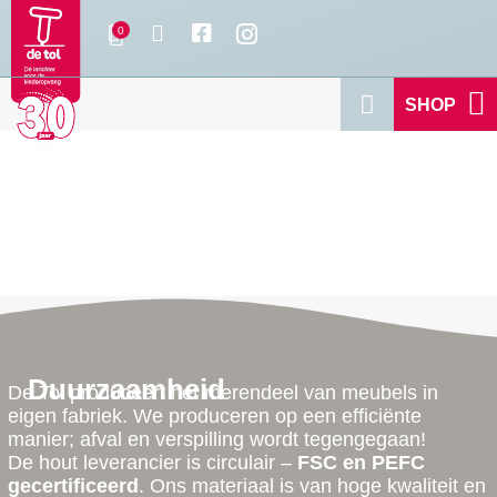
SHOP
Duurzaamheid
De Tol produceert het merendeel van meubels in
eigen fabriek. We produceren op een efficiënte
manier; afval en verspilling wordt tegengegaan!
De hout leverancier is circulair –
FSC en PEFC
gecertificeerd
. Ons materiaal is van hoge kwaliteit en