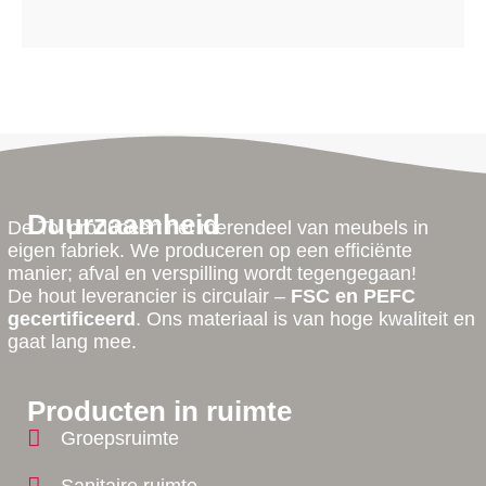
Duurzaamheid
De Tol produceert het merendeel van meubels in
eigen fabriek. We produceren op een efficiënte
manier; afval en verspilling wordt tegengegaan!
De hout leverancier is circulair –
FSC en PEFC
gecertificeerd
. Ons materiaal is van hoge kwaliteit en
gaat lang mee.
Producten in ruimte
Groepsruimte
Sanitaire ruimte