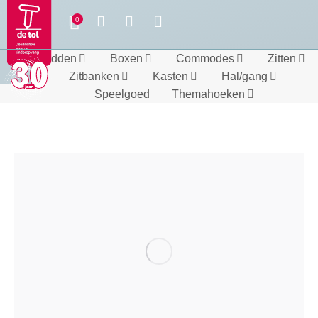
Bedden
Boxen
Commodes
Zitten
Zitbanken
Kasten
Hal/gang
Speelgoed
Themahoeken