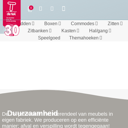
Bedden
Boxen
Commodes
Zitten
Zitbanken
Kasten
Hal/gang
Speelgoed
Themahoeken
Duurzaamheid
De Tol produceert het merendeel van meubels in
eigen fabriek. We produceren op een efficiënte
manier; afval en verspilling wordt tegengegaan!