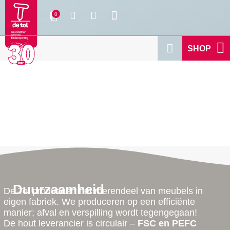
SHOP
Duurzaamheid
De Tol produceert het merendeel van meubels in
eigen fabriek. We produceren op een efficiënte
manier; afval en verspilling wordt tegengegaan!
De hout leverancier is circulair –
FSC en PEFC