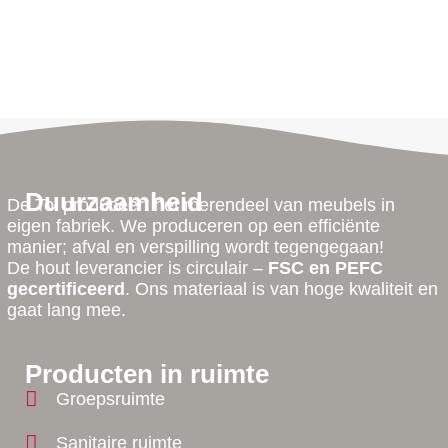
Duurzaamheid
De Tol produceert het merendeel van meubels in
eigen fabriek. We produceren op een efficiënte
manier; afval en verspilling wordt tegengegaan!
De hout leverancier is circulair –
FSC en PEFC
gecertificeerd
. Ons materiaal is van hoge kwaliteit en
gaat lang mee.
Producten in ruimte
Groepsruimte
Sanitaire ruimte