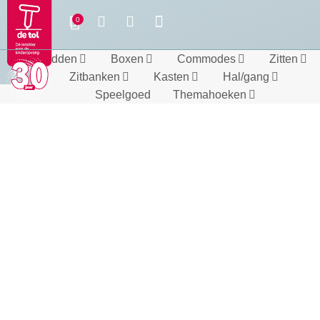
Bedden
Boxen
Commodes
Zitten
Zitbanken
Kasten
Hal/gang
Speelgoed
Themahoeken