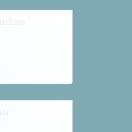
anken
en