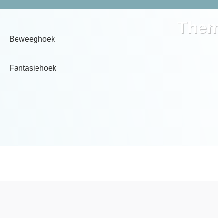
Them
Beweeghoek
Fantasiehoek