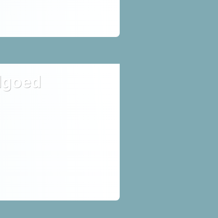
lgoed