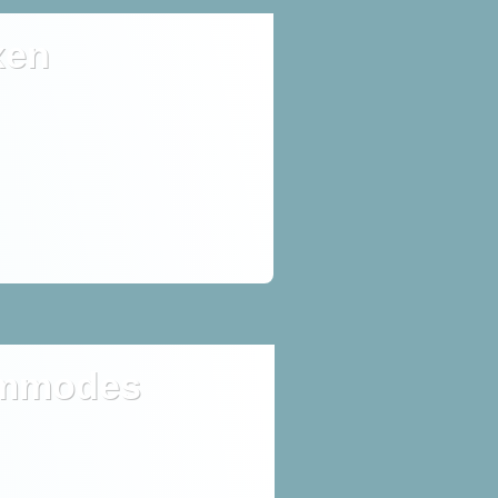
xen
mmodes