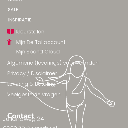
Tip!
SALE
Yes!
INSPIRATIE
Kleurstalen
Mijn De Tol account
Mijn Spend Cloud
Algemene (leverings) voorwaarden
Privacy / Disclaimer
Levering & Betaling
Veelgestelde vragen
Contact
Julianaweg 24