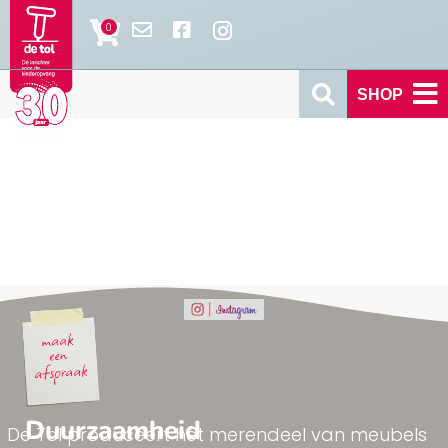
SHOP
Duurzaamheid
De Tol produceert het merendeel van meubels