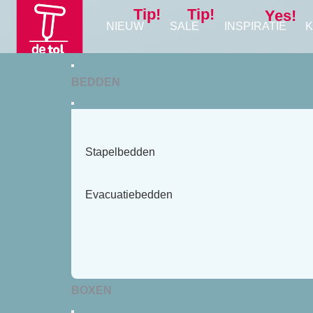
Tip!
Tip!
Yes!
NIEUW
SALE
INSPIRATIE
K
BEDDEN
Stapelbedden
Evacuatiebedden
BOXEN