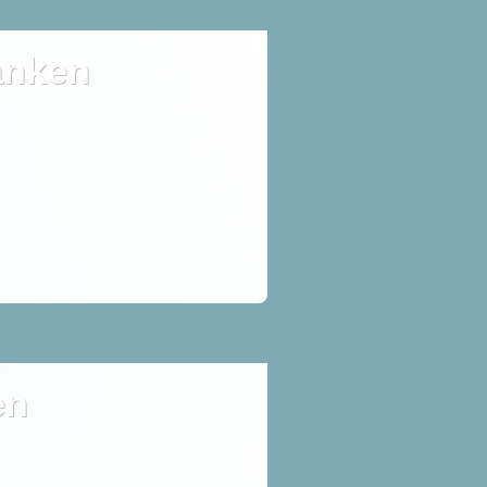
anken
en