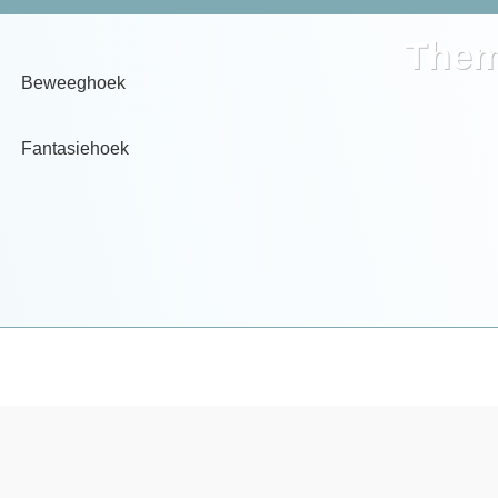
Them
Beweeghoek
Fantasiehoek