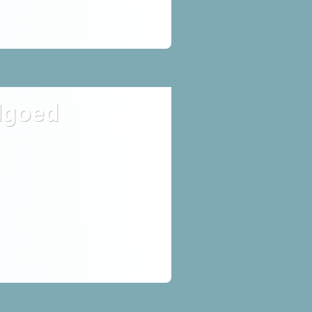
lgoed