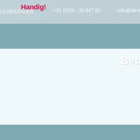
Handig!
info@de-t
+31 (0)24 - 35 847 82
LEURSTALEN
Be