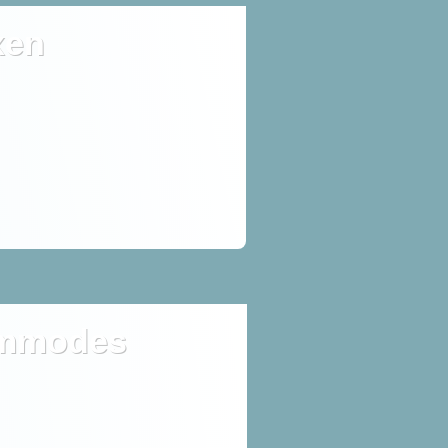
xen
mmodes