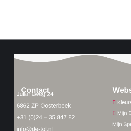
Contact
Web
Julianaweg 24
Kleur
6862 ZP Oosterbeek
Mijn 
+31 (0)24 – 35 847 82
Mijn Sp
info@de-tol.nl