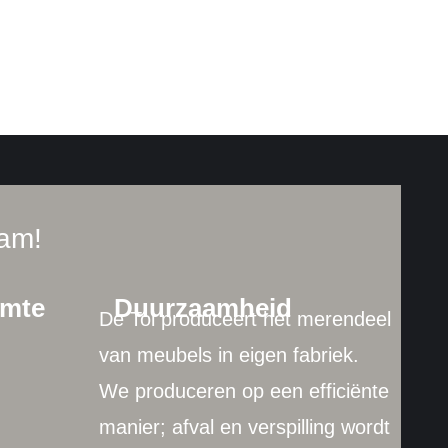
ram!
imte
Duurzaamheid
De Tol produceert het merendeel
van meubels in eigen fabriek.
We produceren op een efficiënte
manier; afval en verspilling wordt