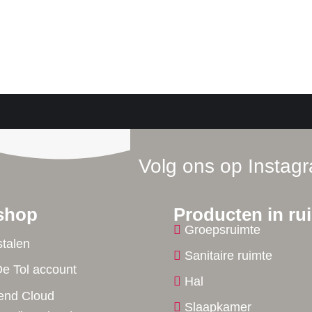
Volg ons op Instag
shop
Producten in ru
Groepsruimte
stalen
Sanitaire ruimte
De Tol account
Hal
end Cloud
Slaapkamer