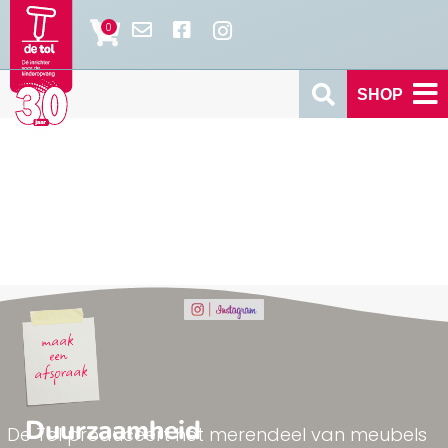
SHOP
Duurzaamheid
De Tol produceert het merendeel van meubels