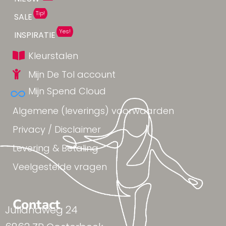
Tip!
SALE
Yes!
INSPIRATIE
Kleurstalen
Mijn De Tol account
Mijn Spend Cloud
Algemene (leverings) voorwaarden
Privacy / Disclaimer
Levering & Betaling
Veelgestelde vragen
Contact
Julianaweg 24