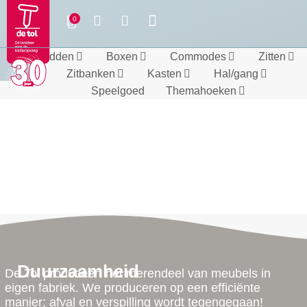
Bedden
Boxen
Commodes
Zitten
Zitbanken
Kasten
Hal/gang
Speelgoed
Themahoeken
Duurzaamheid
De Tol produceert het merendeel van meubels in
eigen fabriek. We produceren op een efficiënte
manier; afval en verspilling wordt tegengegaan!