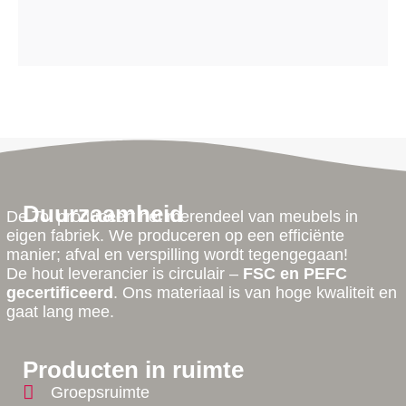
Duurzaamheid
De Tol produceert het merendeel van meubels in
eigen fabriek. We produceren op een efficiënte
manier; afval en verspilling wordt tegengegaan!
De hout leverancier is circulair –
FSC en PEFC
gecertificeerd
. Ons materiaal is van hoge kwaliteit en
gaat lang mee.
Producten in ruimte
Groepsruimte