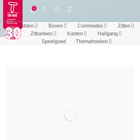
Bedden
Boxen
Commodes
Zitten
Zitbanken
Kasten
Hal/gang
Speelgoed
Themahoeken