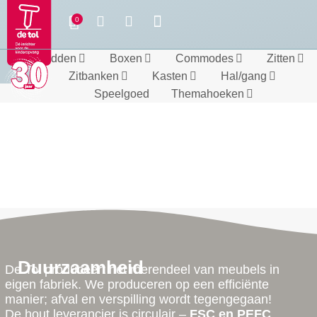
Bedden
Boxen
Commodes
Zitten
Zitbanken
Kasten
Hal/gang
Speelgoed
Themahoeken
Duurzaamheid
De Tol produceert het merendeel van meubels in
eigen fabriek. We produceren op een efficiënte
manier; afval en verspilling wordt tegengegaan!
De hout leverancier is circulair –
FSC en PEFC