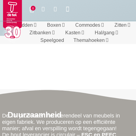
Bedden
Boxen
Commodes
Zitten
Zitbanken
Kasten
Hal/gang
Speelgoed
Themahoeken
Duurzaamheid
De Tol produceert het merendeel van meubels in
eigen fabriek. We produceren op een efficiënte
manier; afval en verspilling wordt tegengegaan!
De hout leverancier is circulair –
FSC en PEFC