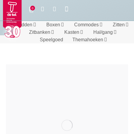
Bedden
Boxen
Commodes
Zitten
Zitbanken
Kasten
Hal/gang
Speelgoed
Themahoeken