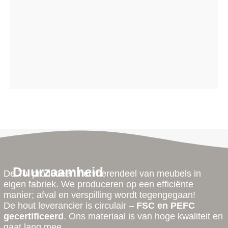
Duurzaamheid
De Tol produceert het merendeel van meubels in
eigen fabriek. We produceren op een efficiënte
manier; afval en verspilling wordt tegengegaan!
De hout leverancier is circulair –
FSC en PEFC
gecertificeerd
. Ons materiaal is van hoge kwaliteit en
gaat lang mee.