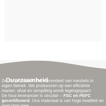
Duurzaamheid
De Tol produceert het merendeel van meubels in
eigen fabriek. We produceren op een efficiënte
manier; afval en verspilling wordt tegengegaan!
De hout leverancier is circulair –
FSC en PEFC
gecertificeerd
. Ons materiaal is van hoge kwaliteit en
gaat lang mee.