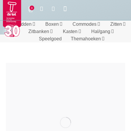
Bedden
Boxen
Commodes
Zitten
Zitbanken
Kasten
Hal/gang
Speelgoed
Themahoeken