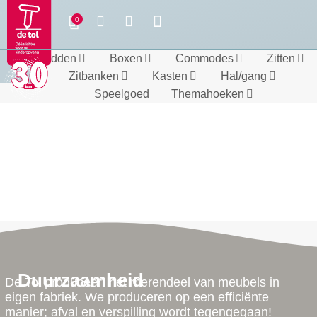
Bedden
Boxen
Commodes
Zitten
Zitbanken
Kasten
Hal/gang
Speelgoed
Themahoeken
Duurzaamheid
De Tol produceert het merendeel van meubels in
eigen fabriek. We produceren op een efficiënte
manier; afval en verspilling wordt tegengegaan!