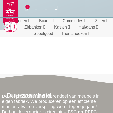
Bedden
Boxen
Commodes
Zitten
Zitbanken
Kasten
Hal/gang
Speelgoed
Themahoeken
Duurzaamheid
De Tol produceert het merendeel van meubels in
eigen fabriek. We produceren op een efficiënte
manier; afval en verspilling wordt tegengegaan!
De hout leverancier is circulair –
FSC en PEFC