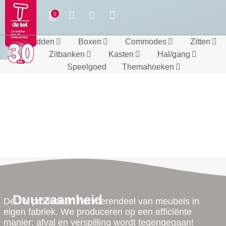
Bedden
Boxen
Commodes
Zitten
Zitbanken
Kasten
Hal/gang
Speelgoed
Themahoeken
Duurzaamheid
De Tol produceert het merendeel van meubels in
eigen fabriek. We produceren op een efficiënte
manier; afval en verspilling wordt tegengegaan!