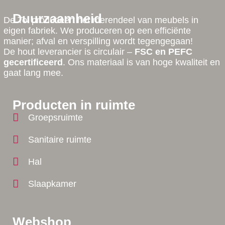
Duurzaamheid
De Tol produceert het merendeel van meubels in
eigen fabriek. We produceren op een efficiënte
manier; afval en verspilling wordt tegengegaan!
De hout leverancier is circulair –
FSC en PEFC
gecertificeerd
. Ons materiaal is van hoge kwaliteit en
gaat lang mee.
Producten in ruimte
Groepsruimte
Sanitaire ruimte
Hal
Slaapkamer
Webshop