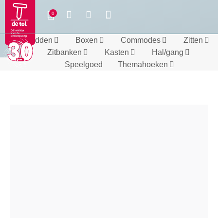
Bedden
Boxen
Commodes
Zitten
Zitbanken
Kasten
Hal/gang
Speelgoed
Themahoeken