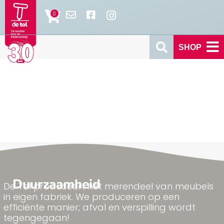
SHOP
Duurzaamheid
De Tol produceert het merendeel van meubels
in eigen fabriek. We produceren op een
efficiënte manier; afval en verspilling wordt
tegengegaan!