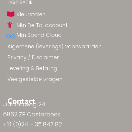
Yes!
INSPIRATIE
Kleurstalen
Mijn De Tol account
Mijn Spend Cloud
Algemene (leverings) voorwaarden
Privacy / Disclaimer
Levering & Betaling
Veelgestelde vragen
Contact
Julianaweg 24
6862 ZP Oosterbeek
+31 (0)24 – 35 847 82