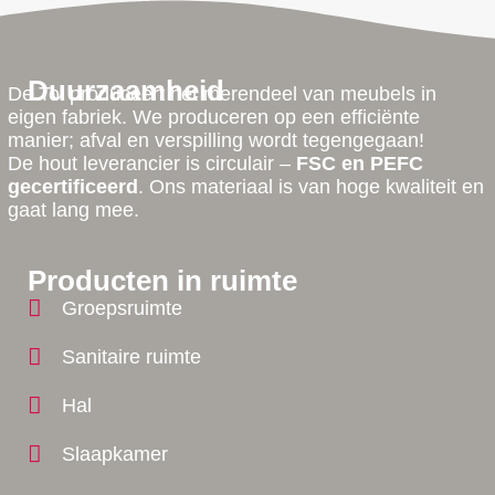
Duurzaamheid
De Tol produceert het merendeel van meubels in
eigen fabriek. We produceren op een efficiënte
manier; afval en verspilling wordt tegengegaan!
De hout leverancier is circulair –
FSC en PEFC
gecertificeerd
. Ons materiaal is van hoge kwaliteit en
gaat lang mee.
Producten in ruimte
Groepsruimte
Sanitaire ruimte
Hal
Slaapkamer