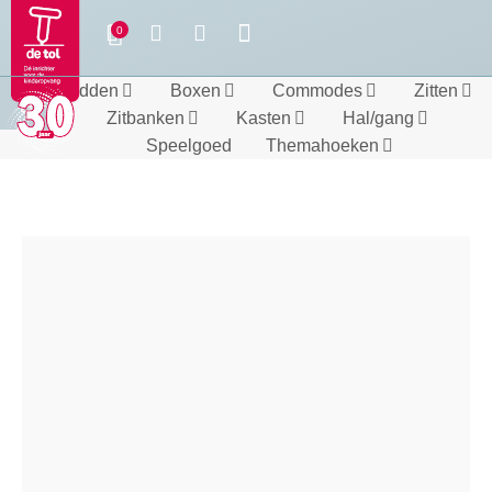
Bedden
Boxen
Commodes
Zitten
Zitbanken
Kasten
Hal/gang
Speelgoed
Themahoeken