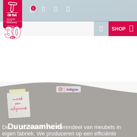
SHOP
Duurzaamheid
De Tol produceert het merendeel van meubels in
eigen fabriek. We produceren op een efficiënte