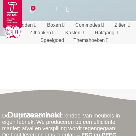
Bedden
Boxen
Commodes
Zitten
Zitbanken
Kasten
Hal/gang
Speelgoed
Themahoeken
Duurzaamheid
De Tol produceert het merendeel van meubels in
eigen fabriek. We produceren op een efficiënte
manier; afval en verspilling wordt tegengegaan!
De hout leverancier is circulair –
FSC en PEFC