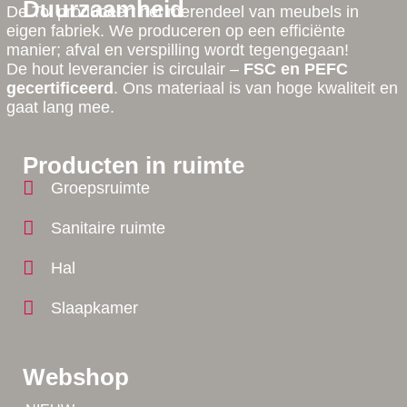
Duurzaamheid
De Tol produceert het merendeel van meubels in
eigen fabriek. We produceren op een efficiënte
manier; afval en verspilling wordt tegengegaan!
De hout leverancier is circulair –
FSC en PEFC
gecertificeerd
. Ons materiaal is van hoge kwaliteit en
gaat lang mee.
Producten in ruimte
Groepsruimte
Sanitaire ruimte
Hal
Slaapkamer
Webshop
Tip!