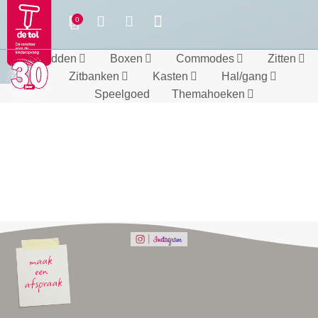
Bedden
Boxen
Commodes
Zitten
Zitbanken
Kasten
Hal/gang
Speelgoed
Themahoeken