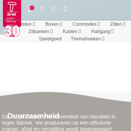
Bedden
Boxen
Commodes
Zitten
Zitbanken
Kasten
Hal/gang
Speelgoed
Themahoeken
Duurzaamheid
De Tol produceert het merendeel van meubels in
eigen fabriek. We produceren op een efficiënte
manier; afval en verspilling wordt tegengegaan!