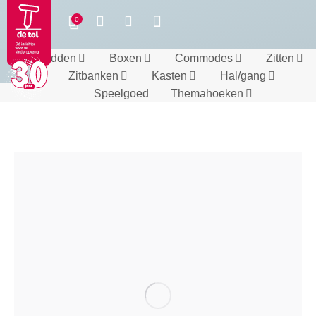
Bedden
Boxen
Commodes
Zitten
Zitbanken
Kasten
Hal/gang
Speelgoed
Themahoeken