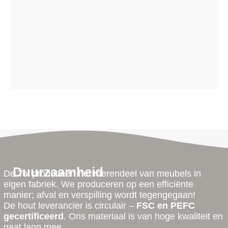
Duurzaamheid
De Tol produceert het merendeel van meubels in
eigen fabriek. We produceren op een efficiënte
manier; afval en verspilling wordt tegengegaan!
De hout leverancier is circulair –
FSC en PEFC
gecertificeerd
. Ons materiaal is van hoge kwaliteit en
gaat lang mee.