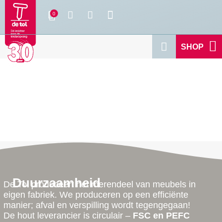
SHOP
Duurzaamheid
De Tol produceert het merendeel van meubels in
eigen fabriek. We produceren op een efficiënte
manier; afval en verspilling wordt tegengegaan!
De hout leverancier is circulair –
FSC en PEFC