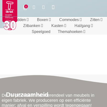
Bedden
Boxen
Commodes
Zitten
Zitbanken
Kasten
Hal/gang
Speelgoed
Themahoeken
Duurzaamheid
De Tol produceert het merendeel van meubels in
eigen fabriek. We produceren op een efficiënte
manier; afval en verspilling wordt tegengegaan!