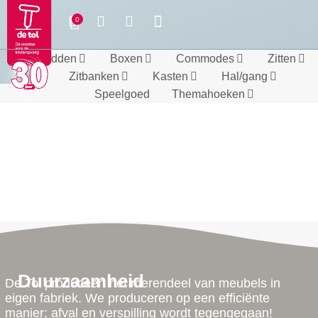
Bedden
Boxen
Commodes
Zitten
Zitbanken
Kasten
Hal/gang
Speelgoed
Themahoeken
Duurzaamheid
De Tol produceert het merendeel van meubels in
eigen fabriek. We produceren op een efficiënte
manier; afval en verspilling wordt tegengegaan!