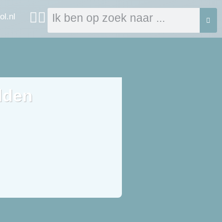
ol.nl
dden