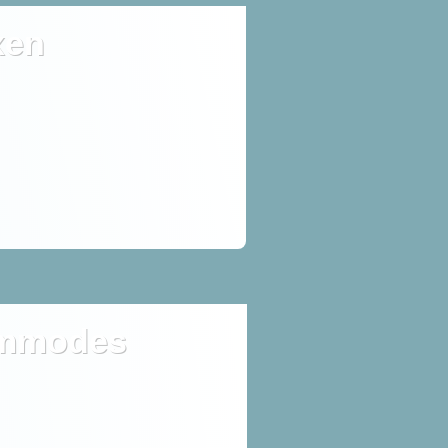
xen
mmodes