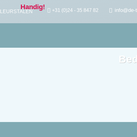
Handig!
info@de-t
+31 (0)24 - 35 847 82
LEURSTALEN
Be