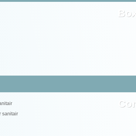
Bo
Co
nitair
 sanitair