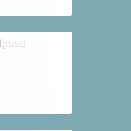
lgoed