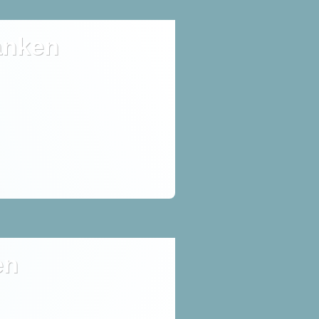
anken
en