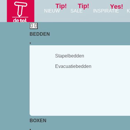
Tip!
Tip!
Yes!
NIEUW
SALE
INSPIRATIE
K
BEDDEN
Stapelbedden
Evacuatiebedden
BOXEN