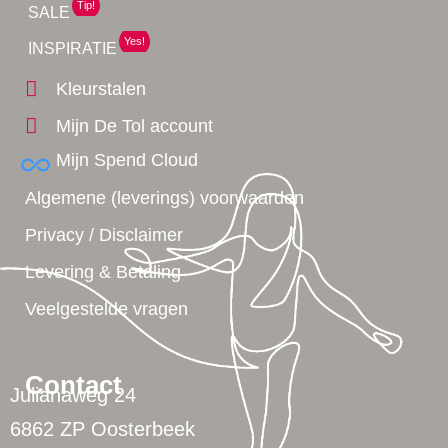
Tip!
SALE
Yes!
INSPIRATIE
Kleurstalen
Mijn De Tol account
Mijn Spend Cloud
Algemene (leverings) voorwaarden
Privacy / Disclaimer
Levering & Betaling
Veelgestelde vragen
Contact
Julianaweg 24
6862 ZP Oosterbeek