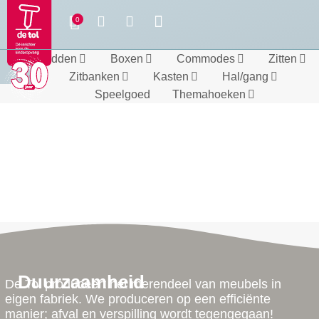
Bedden
Boxen
Commodes
Zitten
Zitbanken
Kasten
Hal/gang
Speelgoed
Themahoeken
Duurzaamheid
De Tol produceert het merendeel van meubels in
eigen fabriek. We produceren op een efficiënte
manier; afval en verspilling wordt tegengegaan!