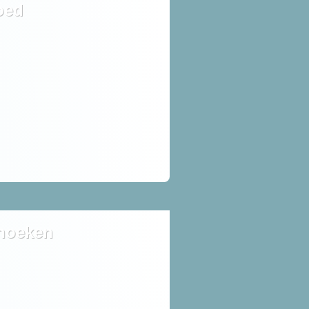
oed
hoeken