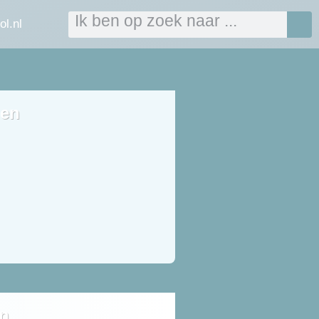
ol.nl
en
n