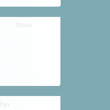
Zitten
ken