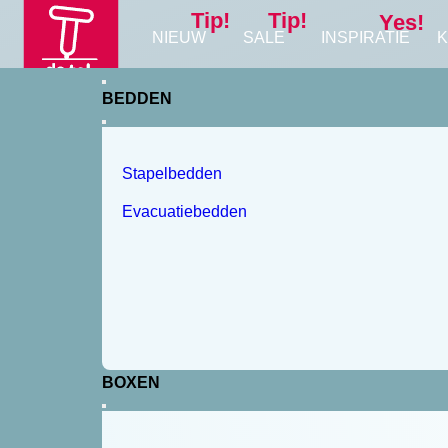
Tip!
Tip!
Yes!
NIEUW
SALE
INSPIRATIE
K
BEDDEN
Stapelbedden
Evacuatiebedden
BOXEN