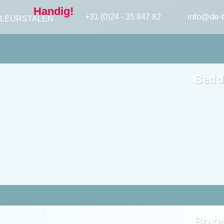
Handig!
info@de-t
+31 (0)24 - 35 847 82
LEURSTALEN
Bedd
Boxe