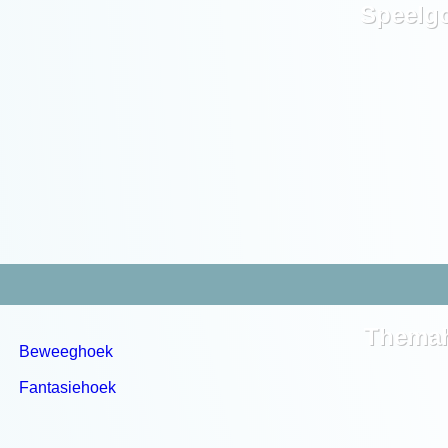
Speelg
Thema
Beweeghoek
Fantasiehoek