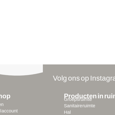
Volg ons op Instagr
hop
Producten in rui
Groepsruimte
en
Sanitaire ruimte
ol account
Hal