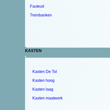
Fauteuil
Treinbanken
KASTEN
Kasten De Tol
Kasten hoog
Kasten laag
Kasten maatwerk