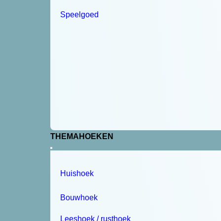
Speelgoed
THEMAHOEKEN
Huishoek
Bouwhoek
Leeshoek / rusthoek