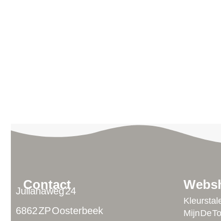
Contact
Webs
Julianaweg 24
Kleurstal
6862 ZP Oosterbeek
Mijn De T