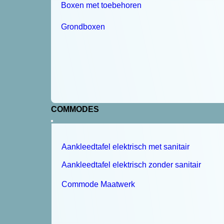
Boxen met toebehoren
Grondboxen
COMMODES
Aankleedtafel elektrisch met sanitair
Aankleedtafel elektrisch zonder sanitair
Commode Maatwerk