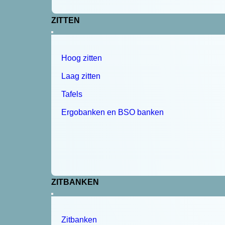
ZITTEN
Hoog zitten
Laag zitten
Tafels
Ergobanken en BSO banken
ZITBANKEN
Zitbanken