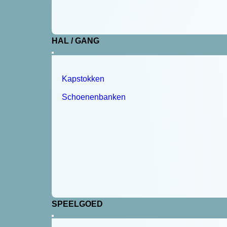
HAL / GANG
Kapstokken
Schoenenbanken
SPEELGOED