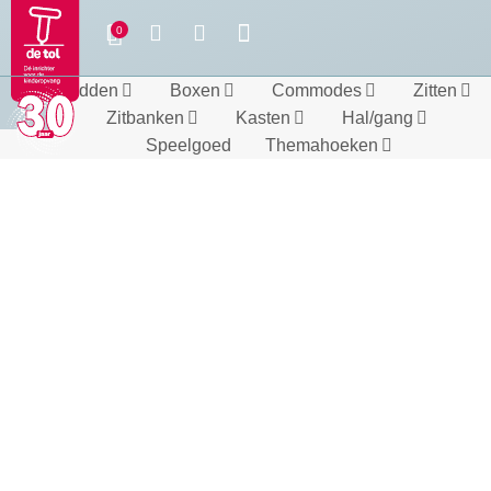
Bedden
Boxen
Commodes
Zitten
Zitbanken
Kasten
Hal/gang
Speelgoed
Themahoeken