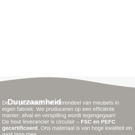
Duurzaamheid
De Tol produceert het merendeel van meubels in
eigen fabriek. We produceren op een efficiënte
manier; afval en verspilling wordt tegengegaan!
De hout leverancier is circulair –
FSC en PEFC
gecertificeerd
. Ons materiaal is van hoge kwaliteit en
gaat lang mee.