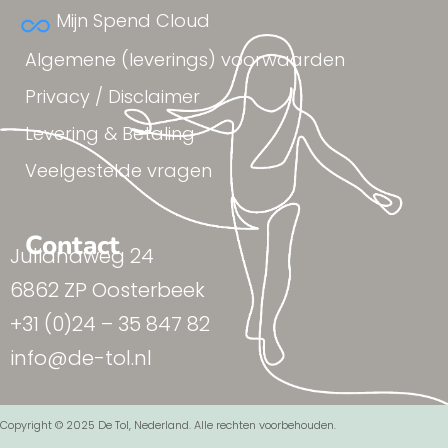
Mijn Spend Cloud
Algemene (leverings) voorwaarden
Privacy / Disclaimer
Levering & Betaling
Veelgestelde vragen
Contact
Julianaweg 24
6862 ZP Oosterbeek
+31 (0)24 – 35 847 82
info@de-tol.nl
Copyright © 2025 De Tol, Nederland. Alle rechten voorbehouden.