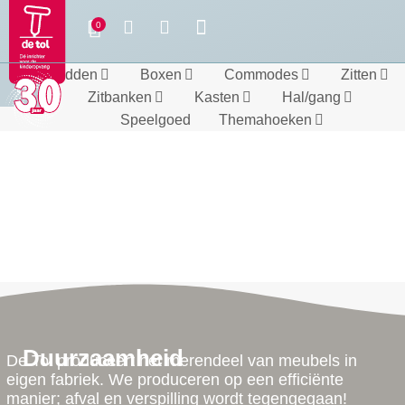
Bedden
Boxen
Commodes
Zitten
Zitbanken
Kasten
Hal/gang
Speelgoed
Themahoeken
Duurzaamheid
De Tol produceert het merendeel van meubels in
eigen fabriek. We produceren op een efficiënte
manier; afval en verspilling wordt tegengegaan!