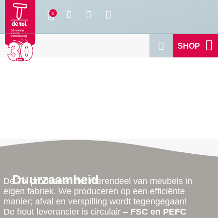
SHOP
Duurzaamheid
De Tol produceert het merendeel van meubels in
eigen fabriek. We produceren op een efficiënte
manier; afval en verspilling wordt tegengegaan!
De hout leverancier is circulair –
FSC en PEFC