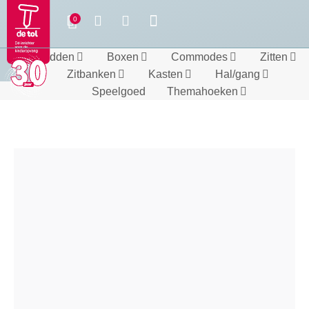
Bedden
Boxen
Commodes
Zitten
Zitbanken
Kasten
Hal/gang
Speelgoed
Themahoeken