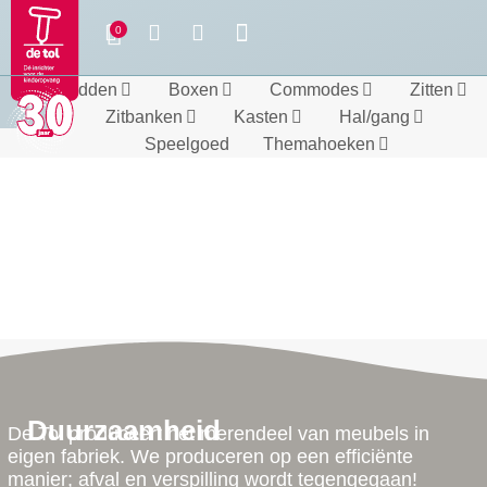
Bedden
Boxen
Commodes
Zitten
Zitbanken
Kasten
Hal/gang
Speelgoed
Themahoeken
Duurzaamheid
De Tol produceert het merendeel van meubels in
eigen fabriek. We produceren op een efficiënte
manier; afval en verspilling wordt tegengegaan!