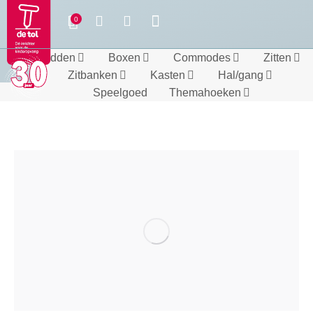
Bedden
Boxen
Commodes
Zitten
Zitbanken
Kasten
Hal/gang
Speelgoed
Themahoeken