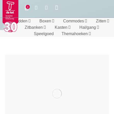
Bedden
Boxen
Commodes
Zitten
Zitbanken
Kasten
Hal/gang
Speelgoed
Themahoeken