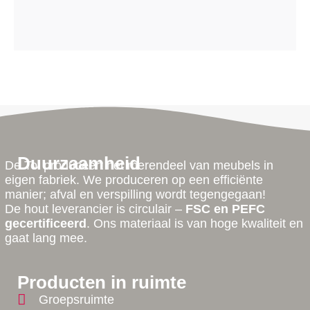
Duurzaamheid
De Tol produceert het merendeel van meubels in
eigen fabriek. We produceren op een efficiënte
manier; afval en verspilling wordt tegengegaan!
De hout leverancier is circulair –
FSC en PEFC
gecertificeerd
. Ons materiaal is van hoge kwaliteit en
gaat lang mee.
Producten in ruimte
Groepsruimte